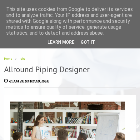
This site uses cookies from Google to deliver its services
and to analyze traffic. Your IP address and user-agent are
shared with Google along with performance and security
metrics to ensure quality of service, generate usage
statistics, and to detect and address abuse.
LEARN MORE
GOT IT
Home
jobs
Allround Piping Designer
vrijdag 28 september 2018