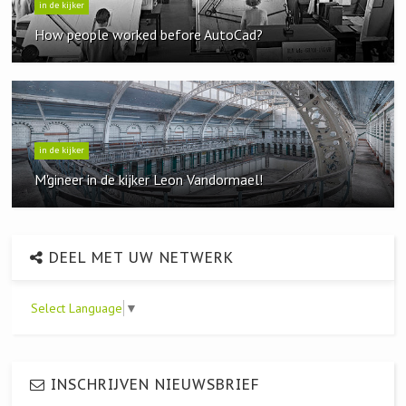
in de kijker
How people worked before AutoCad?
in de kijker
M'gineer in de kijker Leon Vandormael!
DEEL MET UW NETWERK
Select Language
▼
INSCHRIJVEN NIEUWSBRIEF